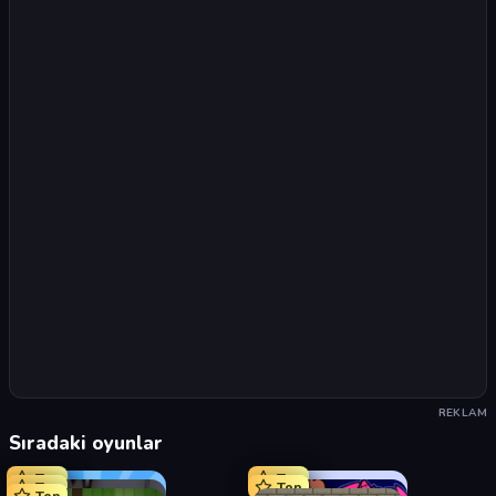
REKLAM
Sıradaki oyunlar
Top
Top
Top
Top
Top