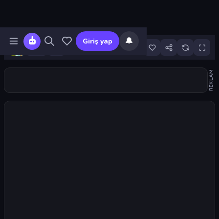
🔔
Giriş yap
6
REKLAM
Oyunu başlat