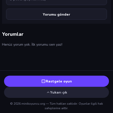
Yorumlar
Henüz yorum yok. İlk yorumu sen yaz!
Rastgele oyun
Yukarı çık
© 2026 minikoyuncu.org — Tüm hakları saklıdır. Oyunlar ilgili hak
sahiplerine aittir.