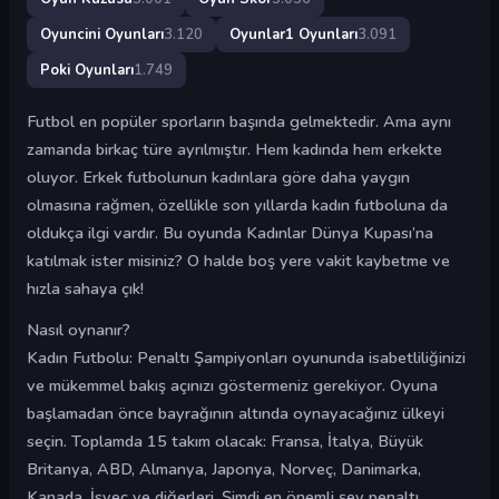
Oyuncini Oyunları
3.120
Oyunlar1 Oyunları
3.091
Poki Oyunları
1.749
Futbol en popüler sporların başında gelmektedir. Ama aynı
zamanda birkaç türe ayrılmıştır. Hem kadında hem erkekte
oluyor. Erkek futbolunun kadınlara göre daha yaygın
olmasına rağmen, özellikle son yıllarda kadın futboluna da
oldukça ilgi vardır. Bu oyunda Kadınlar Dünya Kupası’na
katılmak ister misiniz? O halde boş yere vakit kaybetme ve
hızla sahaya çık!
Nasıl oynanır?
Kadın Futbolu: Penaltı Şampiyonları oyununda isabetliliğinizi
ve mükemmel bakış açınızı göstermeniz gerekiyor. Oyuna
başlamadan önce bayrağının altında oynayacağınız ülkeyi
seçin. Toplamda 15 takım olacak: Fransa, İtalya, Büyük
Britanya, ABD, Almanya, Japonya, Norveç, Danimarka,
Kanada, İsveç ve diğerleri. Şimdi en önemli şey penaltı