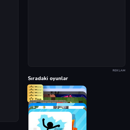
REKLAM
Sıradaki oyunlar
Top
Top
Top
Top
Top