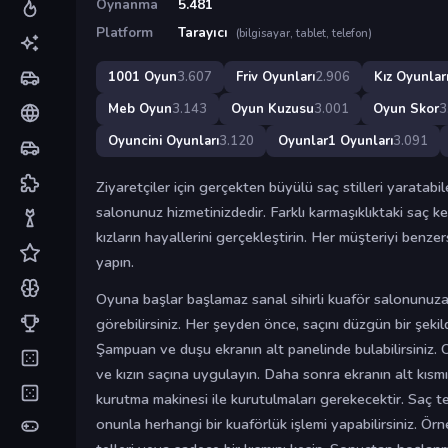
Oynanma
5.481
Platform
Tarayıcı
(bilgisayar, tablet, telefon)
1001 Oyun
3.607
Friv Oyunları
2.906
Kız Oyunlar
Meb Oyun
3.143
Oyun Kuzusu
3.001
Oyun Skor
3
Oyuncini Oyunları
3.120
Oyunlar1 Oyunları
3.091
Ziyaretçiler için gerçekten büyülü saç stilleri yaratabi
salonunuz hizmetinizdedir. Farklı karmaşıklıktaki saç ke
kızların hayallerini gerçekleştirin. Her müşteriyi benzer
yapın.
Oyuna başlar başlamaz sanal sihirli kuaför salonunuza
görebilirsiniz. Her şeyden önce, saçını düzgün bir şeki
Şampuan ve duşu ekranın alt panelinde bulabilirsiniz. O
ve kızın saçına uygulayın. Daha sonra ekranın alt kısm
kurutma makinesi ile kurutulmaları gerekecektir. Saç 
onunla herhangi bir kuaförlük işlemi yapabilirsiniz. Örn