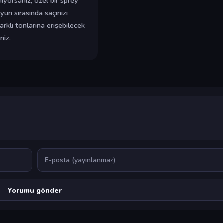
ıyorsanız, özel bir sprey
oyun sırasında saçınızı
farklı tonlarına erişebilecek
niz.
E-posta