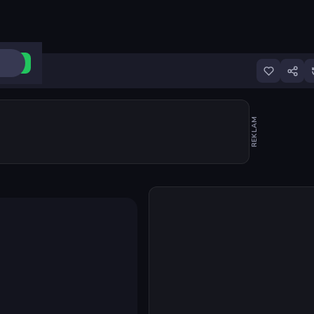
ri Aç
REKLAM
Oyunu başlat