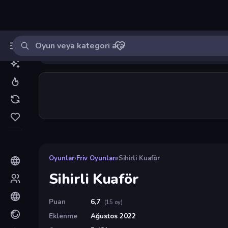
Oyun ara
MinikOyuncu
Giriş yap
🔔
Bildirimle
Sihirli Kuaför
10
Oyunlar
›
Friv Oyunları
›
Sihirli Kuaför
Sihirli Kuaför
Puan
6,7
(15 oy)
Eklenme
Ağustos 2022