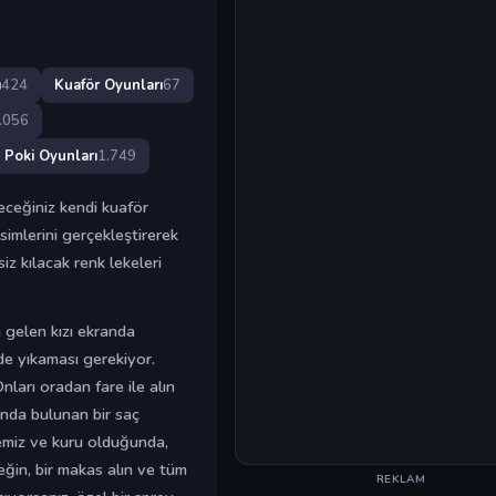
ı
424
Kuaför Oyunları
67
.056
Poki Oyunları
1.749
leceğiniz kendi kuaför
simlerini gerçekleştirerek
siz kılacak renk lekeleri
 gelen kızı ekranda
lde yıkaması gerekiyor.
nları oradan fare ile alın
ında bulunan bir saç
temiz ve kuru olduğunda,
eğin, bir makas alın ve tüm
REKLAM