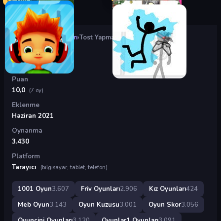
Oyunlar
›
Friv Oyunları
›
Tost Yapma
Tost Yapma
Puan
10,0
(7 oy)
Eklenme
Haziran 2021
Oynanma
3.430
Platform
Tarayıcı
(bilgisayar, tablet, telefon)
1001 Oyun
3.607
Friv Oyunları
2.906
Kız Oyunları
424
Meb Oyun
3.143
Oyun Kuzusu
3.001
Oyun Skor
3.056
Oyuncini Oyunları
3.120
Oyunlar1 Oyunları
3.091