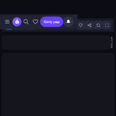
🔔
Giriş yap
7
REKLAM
Oyunu başlat