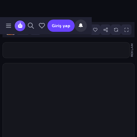
🔔
Giriş yap
9
REKLAM
Oyunu başlat