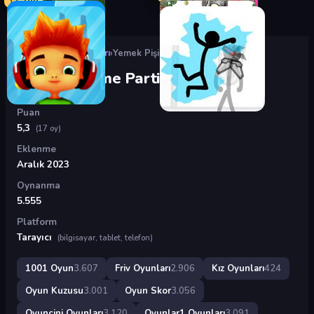
Oyunlar
›
Friv Oyunları
›
Yemek Pişirme Partisi
Yemek Pişirme Partisi
Puan
5,3
(17 oy)
Eklenme
Aralık 2023
Oynanma
5.555
Platform
Tarayıcı
(bilgisayar, tablet, telefon)
1001 Oyun
3.607
Friv Oyunları
2.906
Kız Oyunları
424
Oyun Kuzusu
3.001
Oyun Skor
3.056
Oyuncini Oyunları
3.120
Oyunlar1 Oyunları
3.091