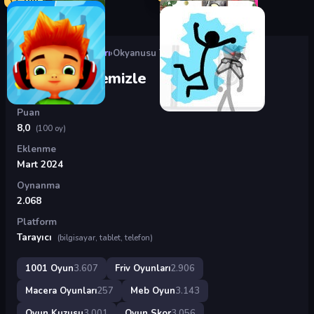
Oyunlar
›
Friv Oyunları
›
Okyanusu Temizle
Okyanusu Temizle
Puan
8,0
(100 oy)
Eklenme
Mart 2024
Oynanma
2.068
Platform
Tarayıcı
(bilgisayar, tablet, telefon)
1001 Oyun
3.607
Friv Oyunları
2.906
Macera Oyunları
257
Meb Oyun
3.143
Oyun Kuzusu
3.001
Oyun Skor
3.056