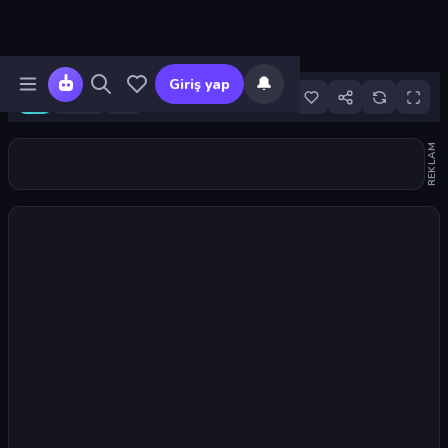
🔔
Giriş yap
80
REKLAM
Oyunu başlat