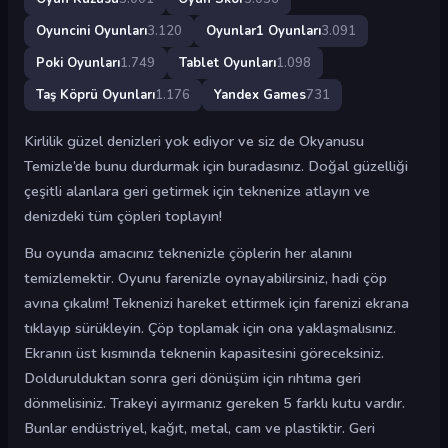
Oyuncini Oyunları
3.120
Oyunlar1 Oyunları
3.091
Poki Oyunları
1.749
Tablet Oyunları
1.098
Taş Köprü Oyunları
1.176
Yandex Games
731
Kirlilik güzel denizleri yok ediyor ve siz de Okyanusu
Temizle’de bunu durdurmak için buradasınız. Doğal güzelliği
çeşitli alanlara geri getirmek için teknenize atlayın ve
denizdeki tüm çöpleri toplayın!
Bu oyunda amacınız teknenizle çöplerin her alanını
temizlemektir. Oyunu farenizle oynayabilirsiniz, hadi çöp
avına çıkalım! Teknenizi hareket ettirmek için farenizi ekrana
tıklayıp sürükleyin. Çöp toplamak için ona yaklaşmalısınız.
Ekranın üst kısmında teknenin kapasitesini göreceksiniz.
Doldurulduktan sonra geri dönüşüm için rıhtıma geri
dönmelisiniz. Trakeyi ayırmanız gereken 5 farklı kutu vardır.
Bunlar endüstriyel, kağıt, metal, cam ve plastiktir. Geri