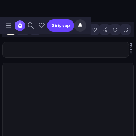
🔔
Giriş yap
3
REKLAM
Oyunu başlat