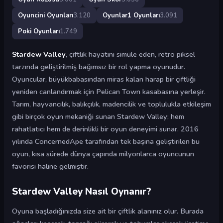
Oyuncini Oyunları
3.120
Oyunlar1 Oyunları
3.091
Poki Oyunları
1.749
Stardew Valley
, çiftlik hayatını simüle eden, retro piksel
tarzında geliştirilmiş bağımsız bir rol yapma oyunudur.
Oyuncular, büyükbabasından miras kalan harap bir çiftliği
yeniden canlandırmak için Pelican Town kasabasına yerleşir.
Tarım, hayvancılık, balıkçılık, madencilik ve toplulukla etkileşim
gibi birçok oyun mekaniği sunan Stardew Valley; hem
rahatlatıcı hem de derinlikli bir oyun deneyimi sunar. 2016
yılında ConcernedApe tarafından tek başına geliştirilen bu
oyun, kısa sürede dünya çapında milyonlarca oyuncunun
favorisi haline gelmiştir.
Stardew Valley Nasıl Oynanır?
Oyuna başladığınızda size ait bir çiftlik alanınız olur. Burada