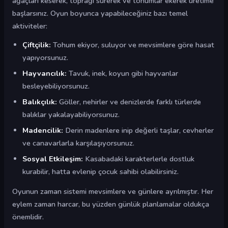
ağaçları keserek, toprağı sürerek ve tohumlar ekerek üretime
başlarsınız. Oyun boyunca yapabileceğiniz bazı temel
aktiviteler:
Çiftçilik:
Tohum ekiyor, suluyor ve mevsimlere göre hasat
yapıyorsunuz.
Hayvancılık:
Tavuk, inek, koyun gibi hayvanlar
besleyebiliyorsunuz.
Balıkçılık:
Göller, nehirler ve denizlerde farklı türlerde
balıklar yakalayabiliyorsunuz.
Madencilik:
Derin madenlere inip değerli taşlar, cevherler
ve canavarlarla karşılaşıyorsunuz.
Sosyal Etkileşim:
Kasabadaki karakterlerle dostluk
kurabilir, hatta evlenip çocuk sahibi olabilirsiniz.
Oyunun zaman sistemi mevsimlere ve günlere ayrılmıştır. Her
eylem zaman harcar, bu yüzden günlük planlamalar oldukça
önemlidir.