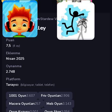
Oyunlar
›
Friv Oyunları
›
Stardew Valley
Stardew Valley
Puan
7,5
(4 oy)
Eklenme
Nisan 2025
Oynanma
2.748
Platform
Tarayıcı
(bilgisayar, tablet, telefon)
1001 Oyun
3.607
Friv Oyunları
2.906
Macera Oyunları
257
Meb Oyun
3.143
Oyun Kuzusu
3.001
Oyun Skor
3.056