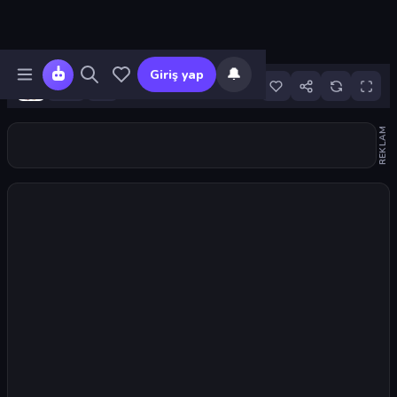
🔔
Giriş yap
2
REKLAM
Oyunu başlat