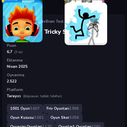
Oyunlar
›
Friv Oyunları
›
Brain Test 2: Tricky Stories
Brain Test 2: Tricky Stories
Puan
6,7
(3 oy)
Eklenme
Nisan 2025
Oynanma
2.522
Platform
Tarayıcı
(bilgisayar, tablet, telefon)
1001 Oyun
3.607
Friv Oyunları
2.906
Oyun Kuzusu
3.001
Oyun Skor
3.056
Oyuncini Oyunları
3.120
Oyunlar1 Oyunları
3.091