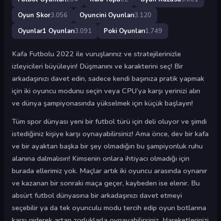
Oyun Skor
3.056
Oyuncini Oyunları
3.120
Oyunlar1 Oyunları
3.091
Poki Oyunları
1.749
Kafa Futbolu 2022 ile vuruşlarınız ve stratejilerinizle
izleyicileri büyüleyin! Düşmanını ve karakterini seç! Bir
arkadaşınızı davet edin, sadece kendi başınıza pratik yapmak
için iki oyuncu modunu seçin veya CPU’ya karşı yerinizi alın
ve dünya şampiyonasında yükselmek için küçük başlayın!
Tüm spor dünyası yeni bir futbol türü için deli oluyor ve şimdi
istediğiniz kişiye karşı oynayabilirsiniz! Ama önce, dev bir kafa
ve bir ayaktan başka bir şey olmadığın bu şampiyonluk ruhu
alanına dalmalısın! Kimsenin onlara ihtiyacı olmadığı için
burada ellerimiz yok. Maçlar artık iki oyuncu arasında oynanır
ve kazanan bir sonraki maça geçer, kaybeden ise elenir. Bu
absürt futbol dünyasına bir arkadaşınızı davet etmeyi
seçebilir ya da tek oyunculu modu tercih edip oyun botlarına
karşı giderek artan zorluklarla oynayabilirsiniz. Hareketlerinizi