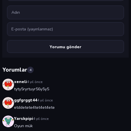
Ad
E-posta
Yorumlar
4
xeneli
4 yıl önce
tyty5ryrtuyr56y5y5
ggfgrggt44
4 yıl önce
etddetete4tet4et4ete
Yarskpipi
4 yıl önce
Oyun mük