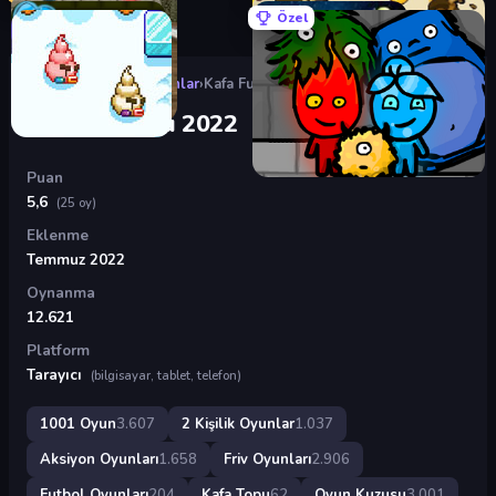
Özel
Oyunlar
›
2 Kişilik Oyunlar
›
Kafa Futbolu 2022
Kafa Futbolu 2022
Puan
5,6
(25 oy)
Eklenme
Temmuz 2022
Oynanma
12.621
Platform
Tarayıcı
(bilgisayar, tablet, telefon)
1001 Oyun
3.607
2 Kişilik Oyunlar
1.037
Aksiyon Oyunları
1.658
Friv Oyunları
2.906
Futbol Oyunları
204
Kafa Topu
62
Oyun Kuzusu
3.001