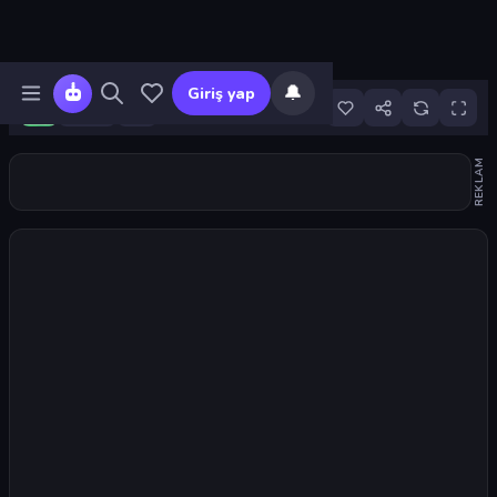
🔔
Giriş yap
14
REKLAM
Oyunu başlat