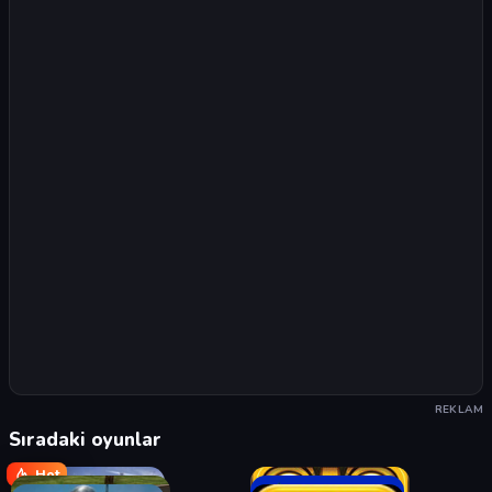
REKLAM
Sıradaki oyunlar
Hot