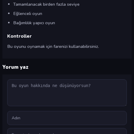
Tamamlanacak birden fazla seviye
Eğlenceli oyun
Bağımlılık yapıcı oyun
Kontroller
Bu oyunu oynamak için farenizi kullanabilirsiniz.
Yorum yaz
Yorum
Ad
E-posta