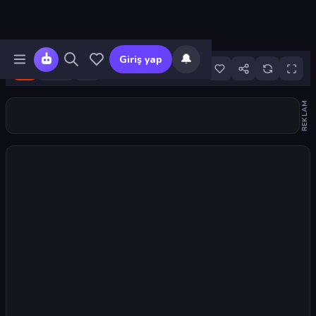
🔔
Giriş yap
16
REKLAM
Oyunu başlat