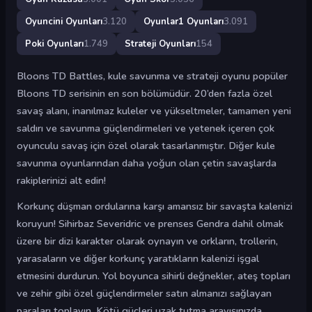
Oyuncini Oyunları
3.120
Oyunlar1 Oyunları
3.091
Poki Oyunları
1.749
Strateji Oyunları
154
Bloons TD Battles, kule savunma ve strateji oyunu popüler
Bloons TD serisinin en son bölümüdür. 20’den fazla özel
savaş alanı, inanılmaz kuleler ve yükseltmeler, tamamen yeni
saldırı ve savunma güçlendirmeleri ve yetenek içeren çok
oyunculu savaş için özel olarak tasarlanmıştır. Diğer kule
savunma oyunlarından daha yoğun olan çetin savaşlarda
rakiplerinizi alt edin!
Korkunç düşman ordularına karşı amansız bir savaşta kalenizi
koruyun! Sihirbaz Severidric ve prenses Gendra dahil olmak
üzere bir dizi karakter olarak oynayın ve orkların, trollerin,
yarasaların ve diğer korkunç yaratıkların kalenizi işgal
etmesini durdurun. Yol boyunca sihirli değnekler, ateş topları
ve zehir gibi özel güçlendirmeler satın almanızı sağlayan
paraları toplayın. Kötü güçleri uzak tutma arayışınızda