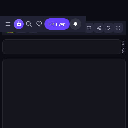
🔔
Giriş yap
6
REKLAM
Oyunu başlat