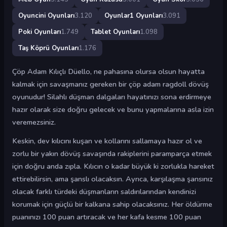
Oyuncini Oyunları
3.120
Oyunlar1 Oyunları
3.091
Poki Oyunları
1.749
Tablet Oyunları
1.098
Taş Köprü Oyunları
1.176
Çöp Adam Kılıçlı Düello, ne pahasına olursa olsun hayatta
kalmak için savaşmanız gereken bir çöp adam ragdoll dövüş
oyunudur! Silahlı düşman dalgaları hayatınızı sona erdirmeye
hazır olarak size doğru gelecek ve bunu yapmalarına asla izin
veremezsiniz.
Keskin, dev kılıcını kuşan ve kollarını sallamaya hazır ol ve
zorlu bir yakın dövüş savaşında rakiplerini paramparça etmek
için doğru anda zıpla. Kılıcın o kadar büyük ki zorlukla hareket
ettirebilirsin, ama şanslı olacaksın. Ayrıca, karşılaşma şansınız
olacak farklı türdeki düşmanların saldırılarından kendinizi
korumak için güçlü bir kalkana sahip olacaksınız. Her öldürme
puanınızı 100 puan artıracak ve her kafa kesme 100 puan