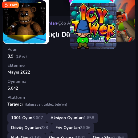
Hot
Oyunlar
›
Aksiyon Oyunları
›
Çöp Adam Kılıçlı Düello
Çöp Adam Kılıçlı Düello
Puan
8,9
(19 oy)
Eklenme
Mayıs 2022
Oynanma
5.042
Platform
Tarayıcı
(bilgisayar, tablet, telefon)
1001 Oyun
3.607
Aksiyon Oyunları
1.658
Dövüş Oyunları
238
Friv Oyunları
2.906
Meb Oyun
3.143
Oyun Kuzusu
3.001
Oyun Skor
3.056