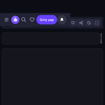
🔔
Giriş yap
17
REKLAM
Oyunu başlat