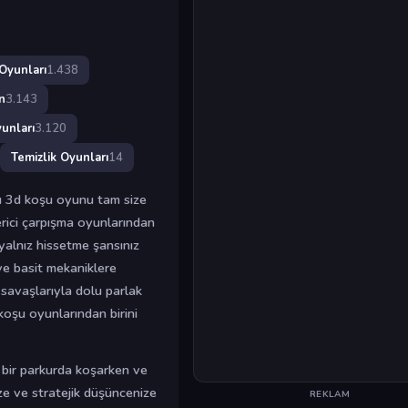
Oyunları
1.438
n
3.143
unları
3.120
Temizlik Oyunları
14
u 3d koşu oyunu tam size
rici çarpışma oyunlarından
yalnız hissetme şansınız
ve basit mekaniklere
savaşlarıyla dolu parlak
koşu oyunlarından birini
bir parkurda koşarken ve
ze ve stratejik düşüncenize
REKLAM