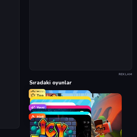
REKLAM
Sıradaki oyunlar
Top
Top
Yeni
Hot