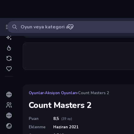
Oyun ara
MinikOyuncu
Giriş yap
🔔
Bildirimle
Count Masters 2
33
Oyunlar
›
Aksiyon Oyunları
›
Count Masters 2
Count Masters 2
Puan
8,5
(39 oy)
Eklenme
Haziran 2021