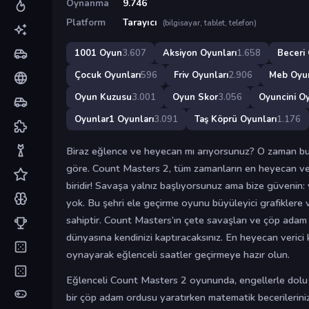
Oynanma
9.746
Platform
Tarayıcı
(bilgisayar, tablet, telefon)
1001 Oyun
3.607
Aksiyon Oyunları
1.658
Beceri 
Çocuk Oyunları
596
Friv Oyunları
2.906
Meb Oyu
Oyun Kuzusu
3.001
Oyun Skor
3.056
Oyuncini Oy
Oyunlar1 Oyunları
3.091
Taş Köprü Oyunları
1.176
Biraz eğlence ve heyecan mı arıyorsunuz? O zaman b
göre. Count Masters 2, tüm zamanların en heyecan ve
biridir! Savaşa yalnız başlıyorsunuz ama bize güvenin: 
yok. Bu şehri ele geçirme oyunu büyüleyici grafiklere 
sahiptir. Count Masters’ın çete savaşları ve çöp adam 
dünyasına kendinizi kaptıracaksınız. En heyecan verici 
oynayarak eğlenceli saatler geçirmeye hazır olun.
Eğlenceli Count Masters 2 oyununda, engellerle dolu 
bir çöp adam ordusu yaratırken matematik becerilerini