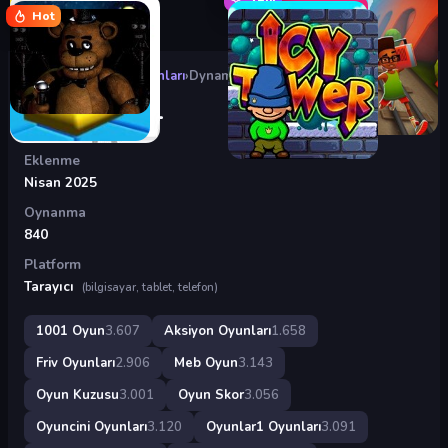
Hot
Oyunlar
›
Aksiyon Oyunları
›
Dynamons 11
Dynamons 11
Eklenme
Nisan 2025
Oynanma
840
Platform
Tarayıcı
(bilgisayar, tablet, telefon)
1001 Oyun
3.607
Aksiyon Oyunları
1.658
Friv Oyunları
2.906
Meb Oyun
3.143
Oyun Kuzusu
3.001
Oyun Skor
3.056
Oyuncini Oyunları
3.120
Oyunlar1 Oyunları
3.091