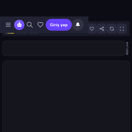
🔔
Giriş yap
1
REKLAM
Oyunu başlat