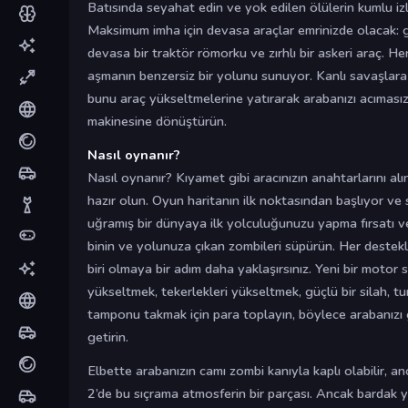
Batısında seyahat edin ve yok edilen ölülerin kumlu izle
Maksimum imha için devasa araçlar emrinizde olacak: güç
devasa bir traktör römorku ve zırhlı bir askeri araç. He
aşmanın benzersiz bir yolunu sunuyor. Kanlı savaşlara
bunu araç yükseltmelerine yatırarak arabanızı acıması
makinesine dönüştürün.
Nasıl oynanır?
Nasıl oynanır? Kıyamet gibi aracınızın anahtarlarını al
hazır olun. Oyun haritanın ilk noktasından başlıyor ve s
uğramış bir dünyaya ilk yolculuğunuzu yapma fırsatı ver
binin ve yolunuza çıkan zombileri süpürün. Her destek
biri olmaya bir adım daha yaklaşırsınız. Yeni bir motor
yükseltmek, tekerlekleri yükseltmek, güçlü bir silah, t
tamponu takmak için para toplayın, böylece arabanızı
getirin.
Elbette arabanızın camı zombi kanıyla kaplı olabilir, 
2’de bu sıçrama atmosferin bir parçası. Ancak bardak y