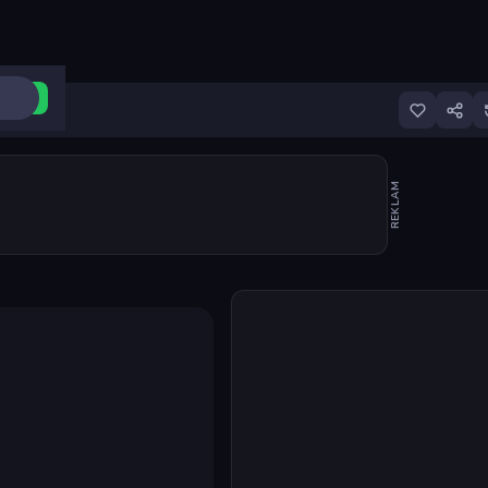
ri Aç
REKLAM
Oyunu başlat