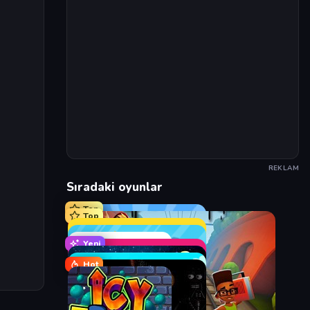
REKLAM
Sıradaki oyunlar
Top
Top
Yeni
Hot