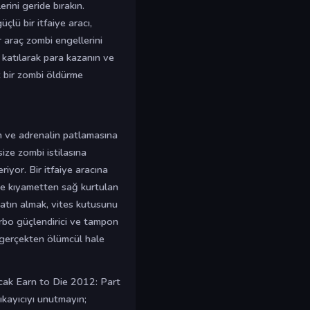
rini geride bırakın.
lü bir itfaiye aracı,
r araç zombi engellerini
 katılarak para kazanın ve
z bir zombi öldürme
ın ve adrenalin patlamasına
ize zombi istilasına
iyor. Bir itfaiye aracına
le kıyametten sağ kurtulan
 satın almak, vites kutusunu
urbo güçlendirici ve tampon
 gerçekten ölümcül hale
ancak Earn to Die 2012: Part
ıkayıcıyı unutmayın;