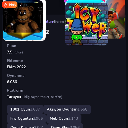
Hot
Oyunlar
›
Aksiyon Oyunları
›
Evrim Savaşı 2
Evrim Savaşı 2
Puan
7,5
(8 oy)
Eklenme
Ekim 2022
Oynanma
6.086
Platform
Tarayıcı
(bilgisayar, tablet, telefon)
1001 Oyun
3.607
Aksiyon Oyunları
1.658
Friv Oyunları
2.906
Meb Oyun
3.143
Oyun Kuzusu
3.001
Oyun Skor
3.056