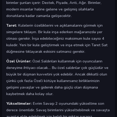
birimler şunları içerir: Destek, Piyade, Anti, Ağır. Birimler,
modern insanlar haline gelene ve gelişmiş silahlarla
donatılana kadar zamanla gelişecektir.
Taret:
Kulelerin özelliklerini ve açıklamalarını görmek için
simgelere tıklayın. Bir kule inşa ederken mağaranızda yer
olması gerekir. İnşa edebileceğiniz maksimum kule sayısı 4
kuledir. Yeni bir kule geliştirmek ve inşa etmek için Taret Sat
düğmesine tıklayarak eskisini satmanız gerekir.
Özel Ürünler:
Özel Saldırıları kullanmak için oyuncuların
deneyime ihtiyacı olacak… Bu özel saldırılar çok güçlüdür ve
büyük bir düşman kuvvetini yok edebilir. Ancak dikkatli olun
çünkü çok fazla Özel’i kötüye kullanırsanız birliklerinizin
gelişimi yavaşlar ve giderek daha güçlü olan düşmana
kaybetmek daha kolay olur.
Yükseltmeler:
Evrim Savaşı 2 oyunundaki yükseltme son
derece önemlidir. Savaş birimlerini yükseltebilmek ve savaşta
avantaj elde edebilmek için belirli bir miktar paranız