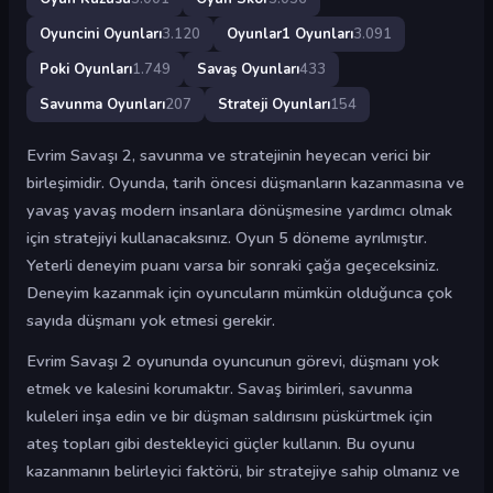
Oyuncini Oyunları
3.120
Oyunlar1 Oyunları
3.091
Poki Oyunları
1.749
Savaş Oyunları
433
Savunma Oyunları
207
Strateji Oyunları
154
Evrim Savaşı 2, savunma ve stratejinin heyecan verici bir
birleşimidir. Oyunda, tarih öncesi düşmanların kazanmasına ve
yavaş yavaş modern insanlara dönüşmesine yardımcı olmak
için stratejiyi kullanacaksınız. Oyun 5 döneme ayrılmıştır.
Yeterli deneyim puanı varsa bir sonraki çağa geçeceksiniz.
Deneyim kazanmak için oyuncuların mümkün olduğunca çok
sayıda düşmanı yok etmesi gerekir.
Evrim Savaşı 2 oyununda oyuncunun görevi, düşmanı yok
etmek ve kalesini korumaktır. Savaş birimleri, savunma
kuleleri inşa edin ve bir düşman saldırısını püskürtmek için
ateş topları gibi destekleyici güçler kullanın. Bu oyunu
kazanmanın belirleyici faktörü, bir stratejiye sahip olmanız ve