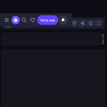
🔔
Giriş yap
6
REKLAM
Oyunu başlat