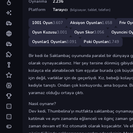
Oynanma
2.236
Platform
Tarayıcı
(bilgisayar, tablet, telefon)
1001 Oyun
3.607
Aksiyon Oyunları
1.658
Friv Oy
Oyun Kuzusu
3.001
Oyun Skor
3.056
Oyuncini Oy
Oyunlar1 Oyunları
3.091
Poki Oyunları
1.749
Bir kedi ile Saklambaç oyununda paralel bir dünyaya gir
olarak oynayacaksınız. Her şey tersine dönmüş gibiyd
kolayca ele alınabilecek tüm eşyalar burada çok büyü
için değil, varlıklar için de geçerliydi. Kız, bebeği kola
kediyle tanıştı. Ondan çok korkuyordu, ama boşuna. Bü
yaramaz olduğu ortaya çıktı.
Nasıl oynanır?
Dev kedi, Thumbelina’yı mutfakta saklambaç oynamaya
katılmak ve aynı zamanda eğlenceli ve ilginç zaman ge
zaman devam et! Kız otomatik olarak koşacaktır. Ve ek