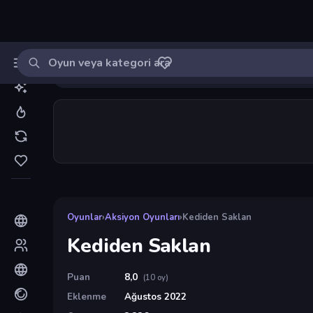
Oyun ara
MinikOyuncu
Giriş yap
🔔
Bildirimle
Kediden Saklan
8
Oyunlar
›
Aksiyon Oyunları
›
Kediden Saklan
Kediden Saklan
Puan
8,0
(10 oy)
Eklenme
Ağustos 2022