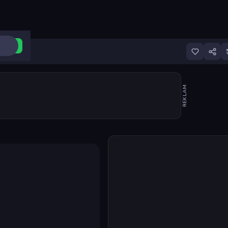
ri Aç
REKLAM
Oyunu başlat