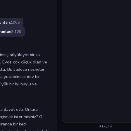
unları
2.906
unları
3.120
miş büyüleyici bir kız
i. Evde çok küçük olan ve
ktü. Bu sadece nesneler
yca yutabilecek dev bir
yük bir iyi huylu ve
 davet etti. Onlara
çirmek ister misiniz? O
randa bir kedi
REKLAM