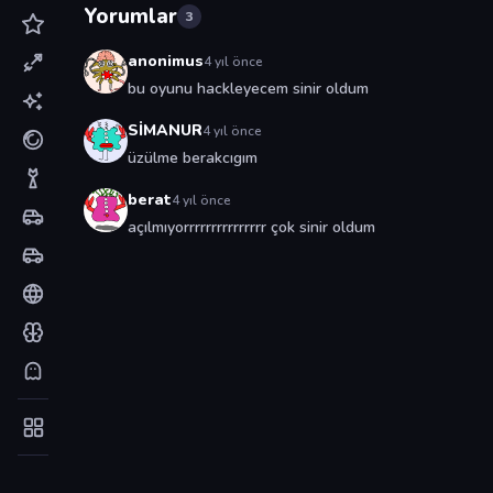
Yorumlar
3
anonimus
4 yıl önce
bu oyunu hackleyecem sinir oldum
SİMANUR
4 yıl önce
üzülme berakcıgım
berat
4 yıl önce
açılmıyorrrrrrrrrrrrrrr çok sinir oldum