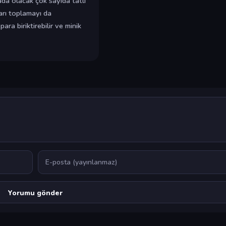
a olacak çok sayıda tatlı
ları toplamayı da
ara biriktirebilir ve minik
E-posta