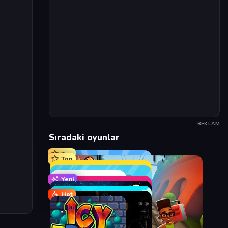
REKLAM
Sıradaki oyunlar
Top
Top
Yeni
Hot