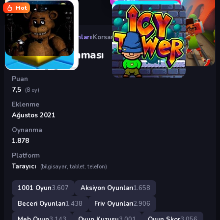
Hot
Oyunlar
›
Aksiyon Oyunları
›
Korsan Savunması
Korsan Savunması
Puan
7,5
(8 oy)
Eklenme
Ağustos 2021
Oynanma
1.878
Platform
Tarayıcı
(bilgisayar, tablet, telefon)
1001 Oyun
3.607
Aksiyon Oyunları
1.658
Beceri Oyunları
1.438
Friv Oyunları
2.906
Meb Oyun
3.143
Oyun Kuzusu
3.001
Oyun Skor
3.056