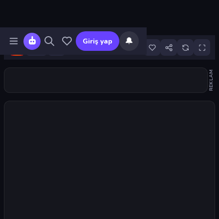
🔔
Giriş yap
6
REKLAM
Oyunu başlat