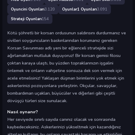
Oyuncini Oyunları
3.120
Oyunlar1 Oyunları
3.091
Strateji Oyunları
154
Kötü şöhretli bir korsan ordusunun saldırısını durdurmanız ve
sivilleri soyguncuların baskınlarından korumanız gereken
Korsan Savunması adlı yeni bir eğlenceli stratejide sizi
ağırlamaktan mutluluk duyuyoruz! Bir korsan gemisi filosu
çoktan karaya ulaştı, bu yüzden topraklarınızın işgalini
önlemek ve onların vahşetine sonsuza dek son vermek için
acele etmelisiniz! Yaklaşan düşman birimlerini yok etmek için
askerlerinizi pozisyonlara yerleştirin. Okçular, savaşçılar,
bombardıman uçakları, büyücüler ve diğerleri gibi çeşitli
dövüşçü türleri size sunulacak.
Nasıl oynanır?
Her seviyede sınırlı sayıda canınız olacak ve sonrasında
kaybedeceksiniz. Askerlerinizi yükseltmek için kazandığınız
altınları kullanın, bu onların savaştaki hasarını ve etkinliğini