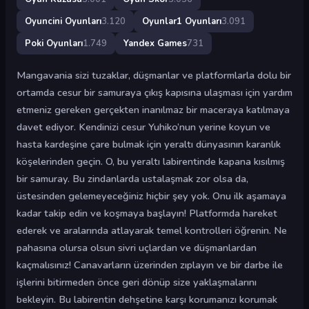
Oyuncini Oyunları
3.120
Oyunlar1 Oyunları
3.091
Poki Oyunları
1.749
Yandex Games
731
Mangavania sizi tuzaklar, düşmanlar ve platformlarla dolu bir
ortamda cesur bir samuraya çıkış kapısına ulaşması için yardım
etmeniz gereken gerçekten inanılmaz bir maceraya katılmaya
davet ediyor. Kendinizi cesur Yuhiko’nun yerine koyun ve
hasta kardeşine çare bulmak için yeraltı dünyasının karanlık
köşelerinden geçin. O, bu yeraltı labirentinde kapana kısılmış
bir samuray. Bu zindanlarda ustalaşmak zor olsa da,
üstesinden gelemeyeceğiniz hiçbir şey yok. Onu ilk aşamaya
kadar takip edin ve koşmaya başlayın! Platformda hareket
ederek ve aralarında atlayarak temel kontrolleri öğrenin. Ne
pahasına olursa olsun sivri uçlardan ve düşmanlardan
kaçmalısınız! Canavarların üzerinden zıplayın ve bir darbe ile
işlerini bitirmeden önce geri dönüp size yaklaşmalarını
bekleyin. Bu labirentin dehşetine karşı korumanızı korumak