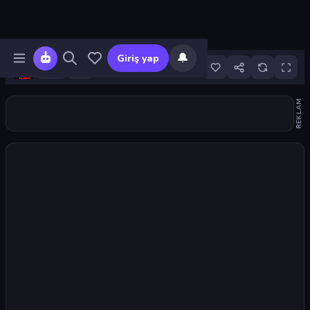
🔔
Giriş yap
3
REKLAM
Oyunu başlat