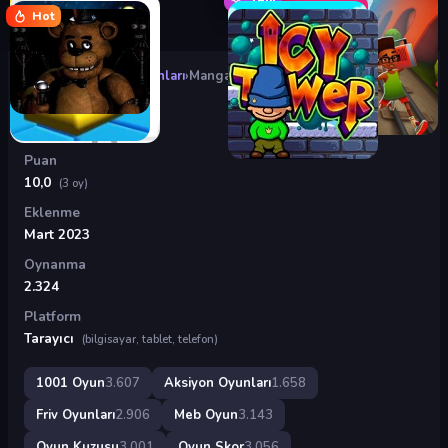
Hot
Oyunlar
›
Aksiyon Oyunları
›
Mangavania
Mangavania
Puan
10,0
(3 oy)
Eklenme
Mart 2023
Oynanma
2.324
Platform
Tarayıcı
(bilgisayar, tablet, telefon)
1001 Oyun
3.607
Aksiyon Oyunları
1.658
Friv Oyunları
2.906
Meb Oyun
3.143
Oyun Kuzusu
3.001
Oyun Skor
3.056