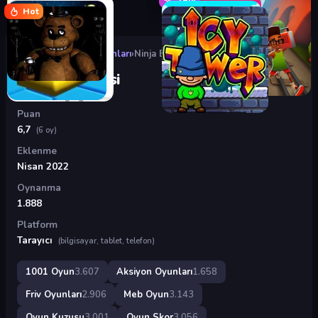
Hot
Oyunlar
›
Aksiyon Oyunları
›
Ninja Efsanesi
Ninja Efsanesi
Puan
6,7
(6 oy)
Eklenme
Nisan 2022
Oynanma
1.888
Platform
Tarayıcı
(bilgisayar, tablet, telefon)
1001 Oyun
3.607
Aksiyon Oyunları
1.658
Friv Oyunları
2.906
Meb Oyun
3.143
Oyun Kuzusu
3.001
Oyun Skor
3.056