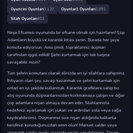
Oyuncini Oyunları
3.120
Oyunlar1 Oyunları
3.091
Silah Oyunları
403
Ninja Efsanesi oyununda bir efsane olmak için hazırlanın! Çöp
Adamların büyülü ve karanlık kıtası senin. Burada her şeye
komuta ediyorsun. Ama şimdi, topraklarınız düşman
tarafından işgal edildi! Şehri kurtarmak için tek başına
savaşabilir misin?
Tüm şehrin komutanı olarak elinizde en iyi silahlara sahipsiniz.
İhtiyacın olan şey, savaşı kazanmak ve şehri kurtarmak için
onları en iyi şekilde kullanmak. Karanlık grafiklere sahip bu
atış oyununda düşmanlarınızdan korkmamaya çalışın ve diğer
çöp adamlara nişan almaya devam edin. Silahlarınızla
hedefinizi ayarlamak için yukarı ve ardından sola veya sağa
kaydırabilirsiniz. Düşmanınız size nişan aldığında kalkanla
kendinizi koruduğunuzdan emin olun! Manuel saldırı veya
otomatik saldırı modu arasında seçim yapabilirsiniz. Yaşam