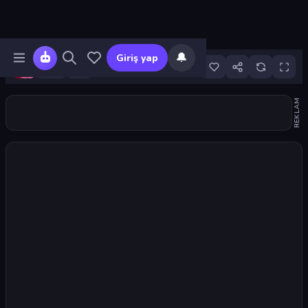
🔔
Giriş yap
4
REKLAM
Oyunu başlat