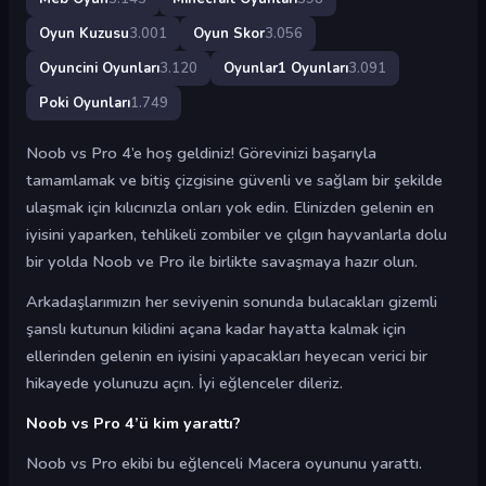
Oyun Kuzusu
3.001
Oyun Skor
3.056
Oyuncini Oyunları
3.120
Oyunlar1 Oyunları
3.091
Poki Oyunları
1.749
Noob vs Pro 4’e hoş geldiniz! Görevinizi başarıyla
tamamlamak ve bitiş çizgisine güvenli ve sağlam bir şekilde
ulaşmak için kılıcınızla onları yok edin. Elinizden gelenin en
iyisini yaparken, tehlikeli zombiler ve çılgın hayvanlarla dolu
bir yolda Noob ve Pro ile birlikte savaşmaya hazır olun.
Arkadaşlarımızın her seviyenin sonunda bulacakları gizemli
şanslı kutunun kilidini açana kadar hayatta kalmak için
ellerinden gelenin en iyisini yapacakları heyecan verici bir
hikayede yolunuzu açın. İyi eğlenceler dileriz.
Noob vs Pro 4’ü kim yarattı?
Noob vs Pro ekibi bu eğlenceli Macera oyununu yarattı.