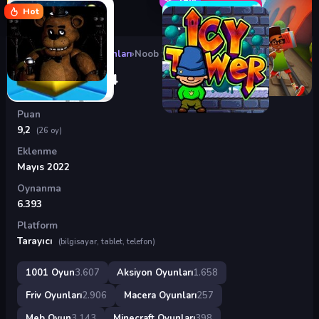
Hot
Oyunlar
›
Aksiyon Oyunları
›
Noob vs Pro 4
Noob vs Pro 4
Puan
9,2
(26 oy)
Eklenme
Mayıs 2022
Oynanma
6.393
Platform
Tarayıcı
(bilgisayar, tablet, telefon)
1001 Oyun
3.607
Aksiyon Oyunları
1.658
Friv Oyunları
2.906
Macera Oyunları
257
Meb Oyun
3.143
Minecraft Oyunları
398