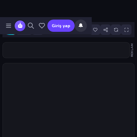
🔔
Giriş yap
24
REKLAM
Oyunu başlat