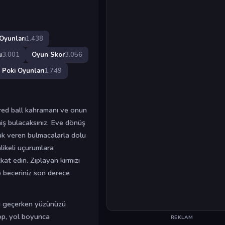
Oyunları
1.438
u
3.001
Oyun Skor
3.056
Poki Oyunları
1.749
 red ball kahramanı ve onun
iş bulacaksınız. Eve dönüş
luk veren bulmacalarla dolu
hlikeli uçurumlara
at edin. Zıplayan kırmızı
 beceriniz son derece
yi geçerken yüzünüzü
top, yol boyunca
REKLAM