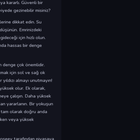
ya kararlı. Güvenli bir
iyede gezinebilir misiniz?
erine dikkat edin. Su
ı düşünün. Emrinizdeki
ideceği için hızlı olun.
nda hassas bir denge
n denge çok önemlidir.
mak için sol ve sağ ok
er yıldızı almayı unutmayın!
 yüksek olur. Ek olarak,
tmeye çalışın. Daha yüksek
dan yararlanın. Bir yokuşun
in tam olarak doğru anda
ırken veya yüksek
edoseev tarafından piyasaya