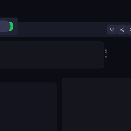
ri Aç
REKLAM
Oyunu başlat