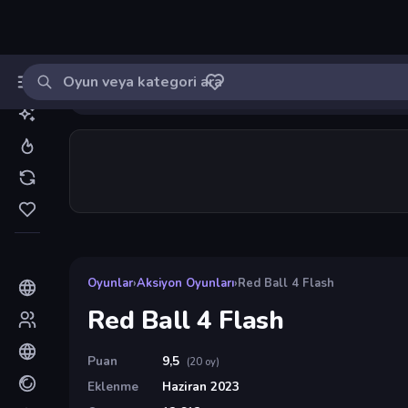
Oyun ara
MinikOyuncu
Giriş yap
🔔
Bildirimle
Red Ball 4 Flash
19
Oyunlar
›
Aksiyon Oyunları
›
Red Ball 4 Flash
Red Ball 4 Flash
Puan
9,5
(20 oy)
Eklenme
Haziran 2023