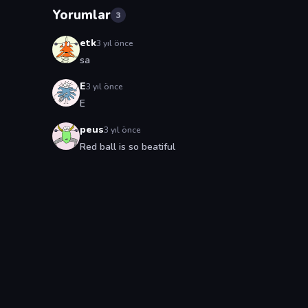
Yorumlar
3
etk
3 yıl önce
sa
E
3 yıl önce
E
peus
3 yıl önce
Red ball is so beatiful