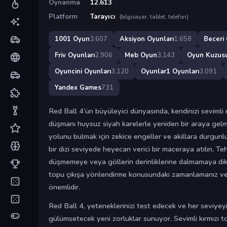
Oynanma
12.613
Platform
Tarayıcı
(bilgisayar, tablet, telefon)
1001 Oyun
3.607
Aksiyon Oyunları
1.658
Beceri 
Friv Oyunları
2.906
Meb Oyun
3.143
Oyun Kuzus
Oyuncini Oyunları
3.120
Oyunlar1 Oyunları
3.091
Yandex Games
731
Red Ball 4’ün büyüleyici dünyasında, kendinizi sevimli
düşmanı huysuz siyah karelerle yeniden bir araya gelm
yolunu bulmak için zekice engeller ve akıllara durgun
bir dizi seviyede heyecan verici bir maceraya atılın. Te
düşmemeye veya göllerin derinliklerine dalmamaya dikk
topu çıkışa yönlendirme konusundaki zamanlamanız ve
önemlidir.
Red Ball 4, yeteneklerinizi test edecek ve her seviye
gülümsetecek yeni zorluklar sunuyor. Sevimli kırmızı 