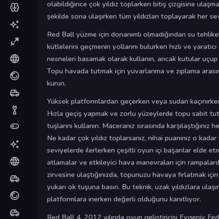
olabildiğince çok yıldız toplarken bitiş çizgisine ulaşma
şekilde sona ulaşırken tüm yıldızları toplayarak her sev
Red Ball yüzme için donanımlı olmadığından su tehlikel
kütlelerini geçmenin yollarını bulurken hızlı ve yaratıc
nesneleri basamak olarak kullanın, ancak kutular uçup g
Topu havada tutmak için yuvarlanma ve zıplama arası
kurun.
Yüksek platformlardan geçerken veya sudan kaçınırke
Hızla geçiş yapmak ve zorlu yüzeylerde topu sabit tut
tuşlarını kullanın. Maceranız sırasında karşılaştığınız h
Ne kadar çok yıldız toplarsanız, nihai puanınız o kadar
seviyelerde ilerlerken çeşitli oyun içi başarılar elde e
atlamalar ve etkileyici hava manevraları için rampalar
zirvesine ulaştığınızda, topunuzu havaya fırlatmak iç
yukarı ok tuşuna basın. Bu teknik, uzak yıldızlara ulaş
platformlara inerken değerli olduğunu kanıtlıyor.
Red Ball 4, 2012 yılında oyun geliştiricisi Evgeniy F