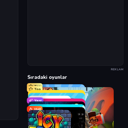
REKLAM
Sıradaki oyunlar
Top
Top
Yeni
Hot