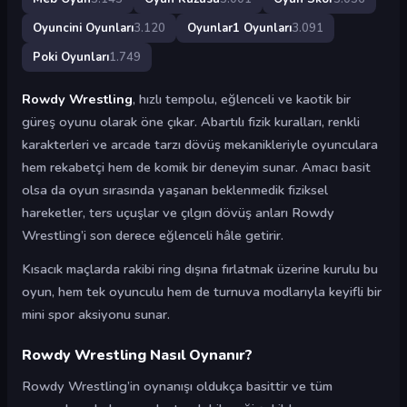
Oyuncini Oyunları
3.120
Oyunlar1 Oyunları
3.091
Poki Oyunları
1.749
Rowdy Wrestling
, hızlı tempolu, eğlenceli ve kaotik bir
güreş oyunu olarak öne çıkar. Abartılı fizik kuralları, renkli
karakterleri ve arcade tarzı dövüş mekanikleriyle oyunculara
hem rekabetçi hem de komik bir deneyim sunar. Amacı basit
olsa da oyun sırasında yaşanan beklenmedik fiziksel
hareketler, ters uçuşlar ve çılgın dövüş anları Rowdy
Wrestling’i son derece eğlenceli hâle getirir.
Kısacık maçlarda rakibi ring dışına fırlatmak üzerine kurulu bu
oyun, hem tek oyunculu hem de turnuva modlarıyla keyifli bir
mini spor aksiyonu sunar.
Rowdy Wrestling Nasıl Oynanır?
Rowdy Wrestling’in oynanışı oldukça basittir ve tüm