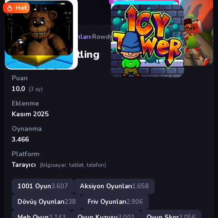
Hot
Oyunlar
›
Aksiyon Oyunları
›
Rowdy Wrestling
Rowdy Wrestling
Puan
10,0
(3 oy)
Eklenme
Kasım 2025
Oynanma
3.466
Platform
Tarayıcı
(bilgisayar, tablet, telefon)
1001 Oyun
3.607
Aksiyon Oyunları
1.658
Dövüş Oyunları
238
Friv Oyunları
2.906
Meb Oyun
3.143
Oyun Kuzusu
3.001
Oyun Skor
3.056