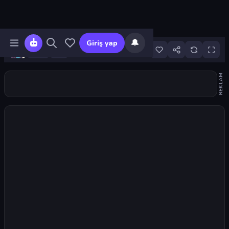
🔔
Giriş yap
3
REKLAM
Oyunu başlat