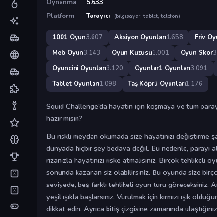
Oynanma
5.633
Platform
Tarayıcı
(bilgisayar, tablet, telefon)
1001 Oyun
3.607
Aksiyon Oyunları
1.658
Friv Oy
Meb Oyun
3.143
Oyun Kuzusu
3.001
Oyun Skor
3
Oyuncini Oyunları
3.120
Oyunlar1 Oyunları
3.091
Tablet Oyunları
1.098
Taş Köprü Oyunları
1.176
Squid Challenge’da hayatın için koşmaya ve tüm paray
hazır mısın?
Bu riskli meydan okumada size hayatınızı değiştirme şa
dünyada hiçbir şey bedava değil. Bu nedenle, parayı a
rızanızla hayatınızı riske atmalısınız. Birçok tehlikeli oy
sonunda kazanan siz olabilirsiniz. Bu oyunda size birço
seviyede, beş farklı tehlikeli oyun turu göreceksiniz. Art
yeşil ışıkla başlarsınız. Vurulmak için kırmızı ışık ol
dikkat edin. Ayrıca bitiş çizgisine zamanında ulaştığınız