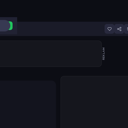
ri Aç
REKLAM
Oyunu başlat