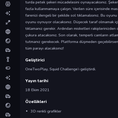
turda petek şekeri mücadelesini oynayacaksınız. Şeker
fazla kullanmamaya çalışın. Verilen süre içerisinde mas
farenizi dengeli bir şekilde sol tıklamalısınız. Bu oyun
oyunu oynuyor olacaksınız. Düşecek taraf olmamak için 
tıklamanız gerekir. Ardından misketleri rakiplerinizde
çukura atacaksınız. Son olarak, temperli camların atlam
tutmanız gerekecek. Platforma düşmeden geçebilirseni
tüm parayı alacaksınız!
Geliştirici
OneTwoPlay, Squid Challenge’ı geliştirdi.
Yayın tarihi
18 Ekim 2021
Özellikleri
3D renkli grafikler