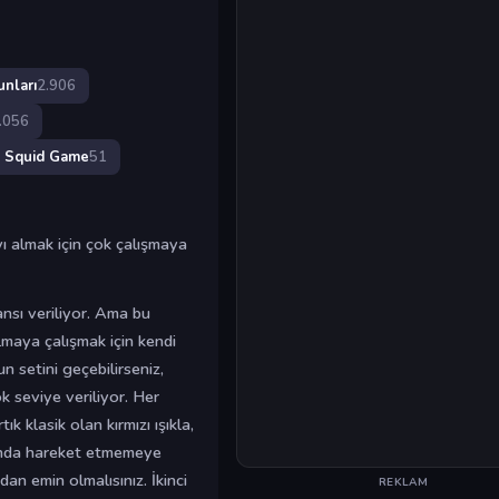
unları
2.906
.056
Squid Game
51
ı almak için çok çalışmaya
nsı veriliyor. Ama bu
lmaya çalışmak için kendi
un setini geçebilirseniz,
k seviye veriliyor. Her
ık klasik olan kırmızı ışıkla,
duğunda hareket etmemeye
dan emin olmalısınız. İkinci
REKLAM