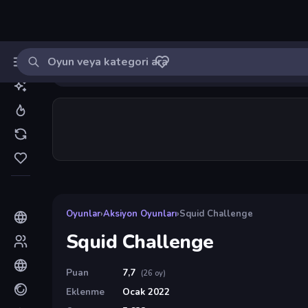
Oyun ara
MinikOyuncu
Giriş yap
🔔
Bildirimle
Squid Challenge
20
Oyunlar
›
Aksiyon Oyunları
›
Squid Challenge
Squid Challenge
Puan
7,7
(26 oy)
Eklenme
Ocak 2022