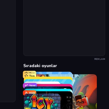
REKLAM
Sıradaki oyunlar
Top
Top
Yeni
Hot