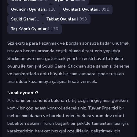
Oyuncini Oyunları
3.120
Oyunlar1 Oyunları
3.091
Squid Game
51
Tablet Oyunları
1.098
Taş Köprü Oyunları
1.176
Sizi ekstra para kazanmak ve borçları sonsuza kadar unutmak
isteyen herkes arasında çeşitli ölümcül testlerin yapıldığı
Stickman evrenine götürecek yeni bir renkli hayatta kalma
oyunu ile tanışın! Squid Game: Stickman size şansınızı deneme
ve banknotlarla dolu büyük bir cam kumbara içinde tutulan
ana ödülü kazanmaya çalışma fırsatı verecek.
Nasıl oynanır?
Arenanın en sonunda bulunan bitiş çizgisini geçmesi gereken
komik bir çöp adamı kontrol edeceksiniz. Tüyler ürpertici bir
melodi mırıldanan ve hareket eden herkesi vuran dev robot
bebekten sakının. Turun başarılı bir şekilde tamamlanması için,
karakterinizin hareket hızı gibi özelliklerini geliştirmek için