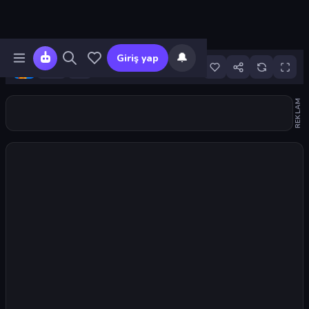
🔔
Giriş yap
4
REKLAM
Oyunu başlat