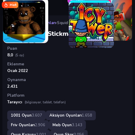
Hot
Oyunlar
›
Aksiyon Oyunları
›
Squid Game: Stickman
Squid Game: Stickman
Puan
8,0
(5 oy)
Eklenme
Ocak 2022
Oynanma
2.431
Platform
Tarayıcı
(bilgisayar, tablet, telefon)
1001 Oyun
3.607
Aksiyon Oyunları
1.658
Friv Oyunları
2.906
Meb Oyun
3.143
Oyun Kuzusu
3.001
Oyun Skor
3.056