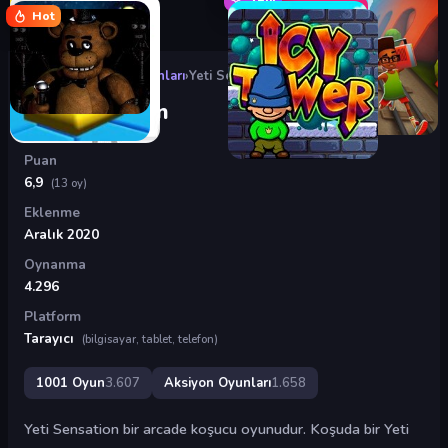
Hot
Oyunlar
›
Aksiyon Oyunları
›
Yeti Sensation
Yeti Sensation
Puan
6,9
(13 oy)
Eklenme
Aralık 2020
Oynanma
4.296
Platform
Tarayıcı
(bilgisayar, tablet, telefon)
1001 Oyun
3.607
Aksiyon Oyunları
1.658
Yeti Sensation bir arcade koşucu oyunudur. Koşuda bir Yeti