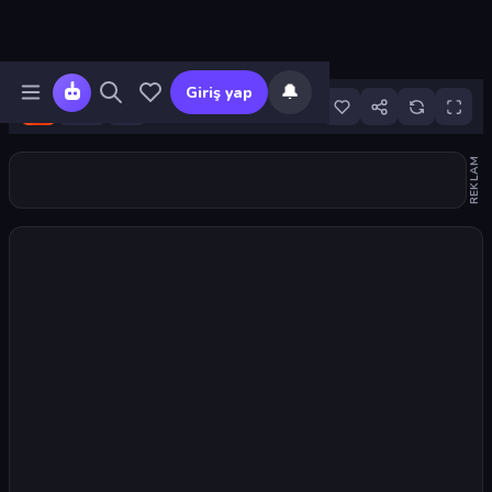
🔔
Giriş yap
9
REKLAM
Oyunu başlat