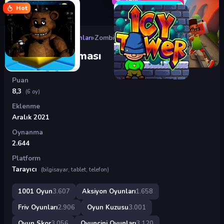
Hot
Oyunlar
›
Aksiyon Oyunları
›
Zombi Savunması
Zombi Savunması
Puan
8,3
(6 oy)
Eklenme
Aralık 2021
Oynanma
2.644
Platform
Tarayıcı
(bilgisayar, tablet, telefon)
1001 Oyun
3.607
Aksiyon Oyunları
1.658
Friv Oyunları
2.906
Oyun Kuzusu
3.001
Oyun Skor
3.056
Oyuncini Oyunları
3.120