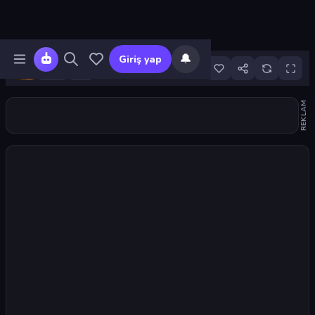
🔔
Giriş yap
5
REKLAM
Oyunu başlat