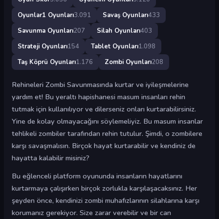
Oyunlar1 Oyunları
3.091
Savaş Oyunları
433
Savunma Oyunları
207
Silah Oyunları
403
Strateji Oyunları
154
Tablet Oyunları
1.098
Taş Köprü Oyunları
1.176
Zombi Oyunları
208
Rehineleri Zombi Savunmasında kurtar ve iyileşmelerine
yardım et! Bu yeraltı hapishanesi masum insanları rehin
tutmak için kullanılıyor ve dilerseniz onları kurtarabilirsiniz.
Yine de kolay olmayacağını söylemeliyiz. Bu masum insanlar
tehlikeli zombiler tarafından rehin tutulur. Şimdi, o zombilere
karşı savaşmalısın. Birçok hayat kurtarabilir ve kendiniz de
hayatta kalabilir misiniz?
Bu eğlenceli platform oyununda insanların hayatlarını
kurtarmaya çalışırken birçok zorlukla karşılaşacaksınız. Her
şeyden önce, kendinizi zombi muhafızlarının silahlarına karşı
korumanız gerekiyor. Size zarar verebilir ve bir can