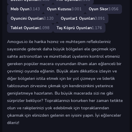
Meb Oyun
3.143
Oyun Kuzusu
3.001
Oyun Skor
3.056
Oyuncini Oyunları
3.120
Oyunlar1 Oyunları
3.091
Tablet Oyunları
1.098
Taş Köprü Oyunları
1.176
Amogus.io ile harika hızınız ve muhteşem refleksleriniz
sayesinde giderek daha büyük bölgeleri ele geçirmek için
sahte astronotları ve mürettebat üyelerini kontrol etmeniz
gereken popüler macera oyunundan ilham alan eğlenceli bir
çevrimiçi oyunda eğlenin. Büyük alanı dikkatlice izleyin ve
diğer bölgeleri istila etmek için bir yol çizmeye ve liderlik
tablosunun zirvesine çıkmak için kendinizinkini yeterince
genişletmeye hazırlanın. Bu büyük macerada sizi ne gibi
sürprizler bekliyor? Topraklarınızı korurken her zaman tetikte
olun ve rakiplerinizi yok edebilmek için topraklarından
çıkarmak için elinizden gelenin en iyisini yapın. İyi eğlenceler
dileriz!