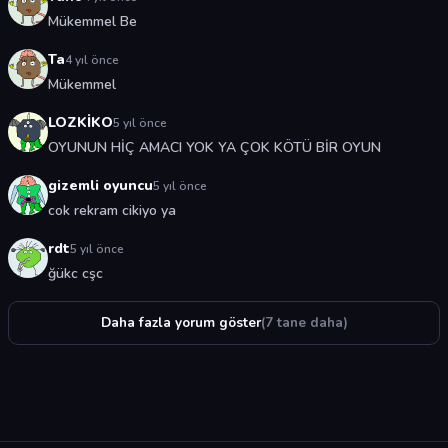
Mükemmel Be
Ta
4 yıl önce
Mükemmel
LOZKİKO
5 yıl önce
OYUNUN HİÇ AMACI YOK YA ÇOK KÖTÜ BİR OYUN
gizemli oyuncu
5 yıl önce
cok rekram cikiyo ya
rdt
5 yıl önce
ğükc cşc
Daha fazla yorum göster
(7 tane daha)