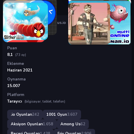
Oyunlar
›
.io Oyunları
›
Amogus.io
Amogus.io
Puan
8,1
(73 oy)
Eklenme
Haziran 2021
Oynanma
15.007
Platform
Tarayıcı
(bilgisayar, tablet, telefon)
.io Oyunları
242
1001 Oyun
3.607
Aksiyon Oyunları
1.658
Among Us
62
Beceri Oyunları
1.438
Friv Oyunları
2.906