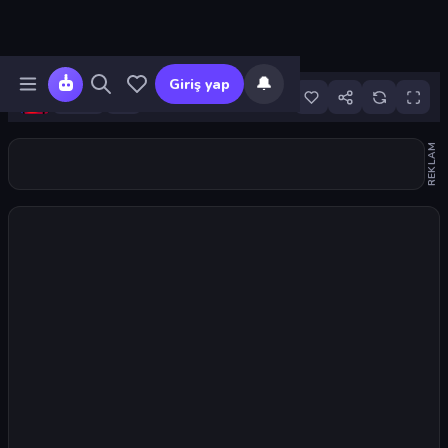
🔔
Giriş yap
59
REKLAM
Oyunu başlat