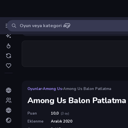
Oyun ara
MinikOyuncu
Giriş yap
🔔
Bildirimle
Among Us Balon Patlatma
3
Oyunlar
›
Among Us
›
Among Us Balon Patlatma
Among Us Balon Patlatma
Puan
10,0
(3 oy)
Eklenme
Aralık 2020