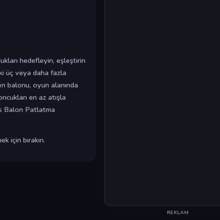
kları hedefleyin, eşleştirin
eki üç veya daha fazla
len balonu, oyun alanında
oncukları en az atışla
Us Balon Patlatma
k için bırakın.
REKLAM