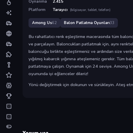
Oynanma
2.415
Platform
Tarayıcı
(bilgisayar, tablet, telefon)
Among Us
62
Balon Patlatma Oyunları
33
Bu rahatlatıcı renk eşleştirme macerasında tüm baloncu
ve parçalayın. Baloncukları patlatmak için, aynı renkt
baloncuğu birlikte eşleştirmeniz ve ardından size veri
yığılmış kabarcık yığınına ateşlemeniz gerekir. Tüm bal
patlatmaya çalışın. Oynamak için 24 seviye. Among 
oyununda iyi eğlenceler dileriz!
Yönü değiştirmek için dokunun ve sürükleyin. Ateş etme