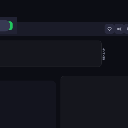
ri Aç
REKLAM
Oyunu başlat